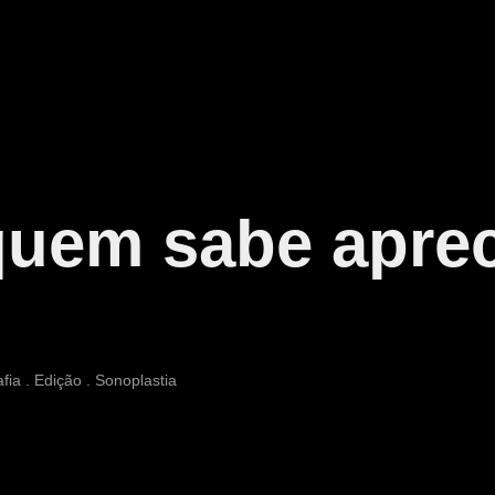
quem sabe aprec
afia . Edição . Sonoplastia 