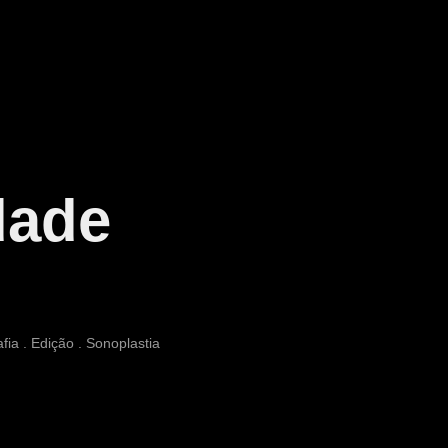
dade
afia . Edição . Sonoplastia