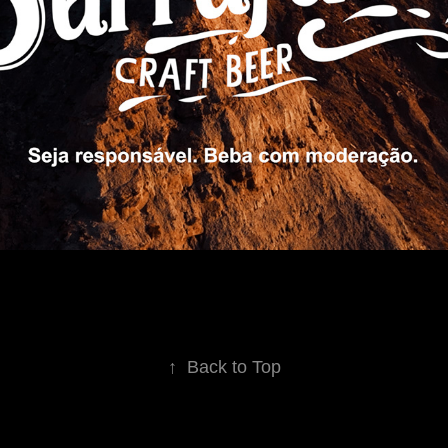
↑
Back to Top