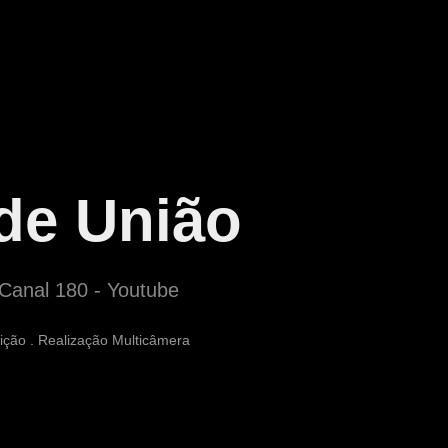
de União
 Canal 180 - Youtube
dição . Realização Multicâmera